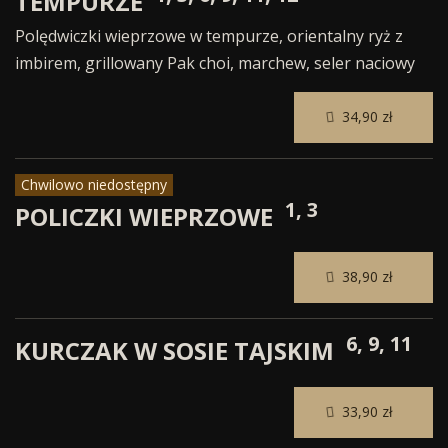
TEMPURZE
Polędwiczki wieprzowe w tempurze, orientalny ryż z
imbirem, grillowany Pak choi, marchew, seler naciowy
34,90 zł
Chwilowo niedostępny
1, 3
POLICZKI WIEPRZOWE
38,90 zł
6, 9, 11
KURCZAK W SOSIE TAJSKIM
33,90 zł