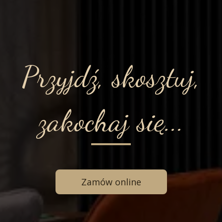
Przyjdź, skosztuj,
zakochaj się...
Zamów online